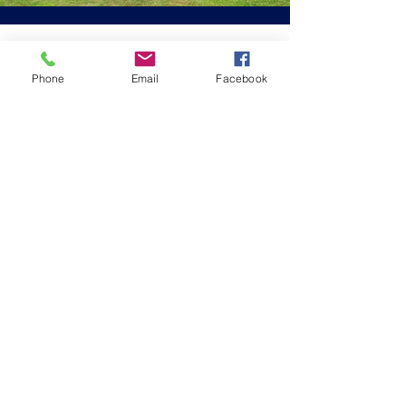
Phone
Email
Facebook
ELA'RMOR Diagnostics
Christophe ROBERT
tel 06 61 19 39 20
elarmordiagnostics@gmail.com
2 rue de la Touche - 22800 QUINTIN